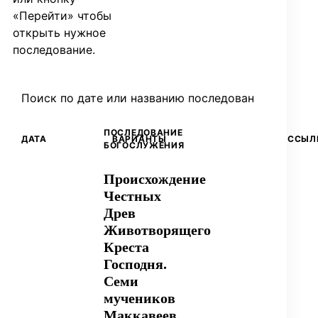
«Перейти» чтобы
открыть нужное
последование.
ПОСЛЕДОВАНИЕ
ДАТА
ВАРИАНТЫ
ССЫЛ
БОГОСЛУЖЕНИЯ
Происхождение
Честных
Древ
Животворящего
Креста
Господня.
Семи
мучеников
Маккавеев,