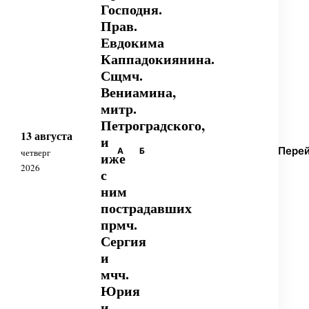
Господня.
Прав.
Евдокима
Каппадокиянина.
Сщмч.
Вениамина,
митр.
Петроградского,
13 августа
и
Пере
А
Б
четверг
иже
2026
с
ним
пострадавших
прмч.
Сергия
и
мчч.
Юрия
и