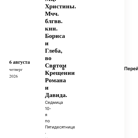
Христины.
Мчч.
блгвв.
кнн.
Бориса
и
Глеба,
во
6 августа
Святом
Пере
А
Б
четверг
Крещении
2026
Романа
и
Давида.
Седмица
10-
я
по
Пятидесятнице
·