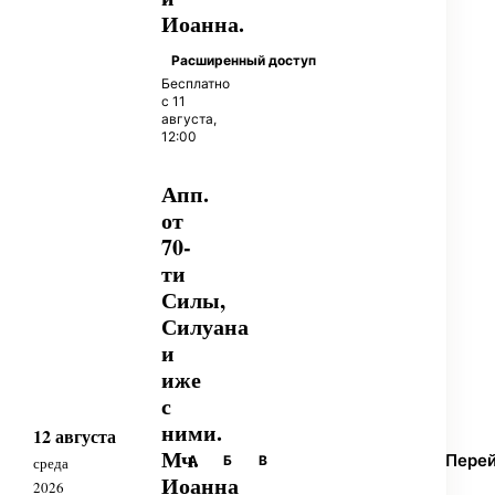
Иоанна.
Расширенный доступ
Бесплатно
с 11
августа,
12:00
Апп.
от
70-
ти
Силы,
Силуана
и
иже
с
ними.
12 августа
Мч.
Пере
А
Б
В
среда
Иоанна
2026