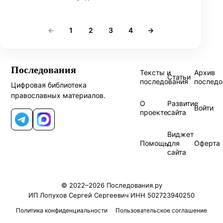
←
1
2
3
4
→
Последования
Тексты и
Архив
Статьи
последования
последо
Цифровая библиотека
православных материалов.
О
Развитие
Войти
проекте
сайта
Telegram
MAX
Виджет
Помощь
для
Оферта
сайта
© 2022–2026 Последования.ру
ИП Лопухов Сергей Сергеевич ИНН 502723940250
Политика конфиденциальности
Пользовательское соглашение