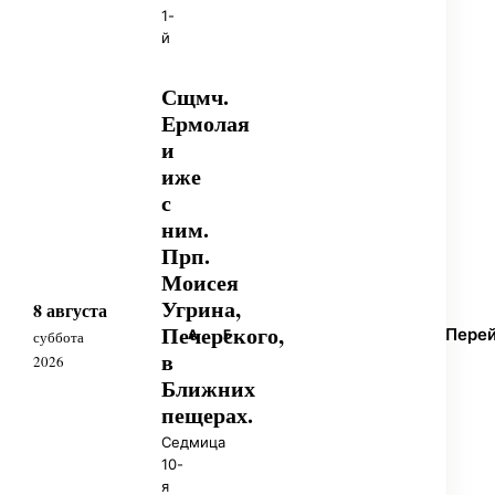
1-
й
Сщмч.
Ермолая
и
иже
с
ним.
Прп.
Моисея
Угрина,
8 августа
Печерского,
Пере
А
Б
суббота
в
2026
Ближних
пещерах.
Седмица
10-
я