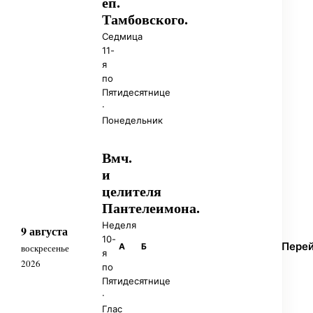
еп.
Тамбовского.
Седмица
11-
я
по
Пятидесятнице
·
Понедельник
Вмч.
и
целителя
Пантелеимона.
Неделя
9 августа
10-
Пере
А
Б
воскресенье
я
2026
по
Пятидесятнице
·
Глас