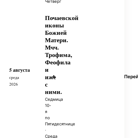
Четверг
Почаевской
иконы
Божией
Матери.
Мчч.
Трофима,
Феофила
и
5 августа
иже
Пере
А
среда
с
2026
ними.
Седмица
10-
я
по
Пятидесятнице
·
Среда