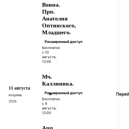
Воина.
Прп.
Анатолия
Оптинского,
Младшего.
Расширенный доступ
Бесплатно
с 10
августа,
12:00
Мч.
Каллиника.
11 августа
Расширенный доступ
Пере
А
вторник
Бесплатно
2026
с 9
августа,
12:00
Апп.