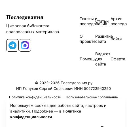
Последования
Тексты и
Архив
Статьи
последования
последо
Цифровая библиотека
православных материалов.
О
Развитие
Войти
проекте
сайта
Telegram
MAX
Виджет
Помощь
для
Оферта
сайта
© 2022–2026 Последования.ру
ИП Лопухов Сергей Сергеевич ИНН 502723940250
Политика конфиденциальности
Пользовательское соглашение
Используем cookies для работы сайта, настроек и
аналитики. Подробнее — в
Политике
конфиденциальности
.