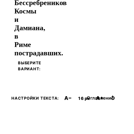
Бессребреников
Космы
и
Дамиана,
в
Риме
пострадавших.
ВЫБЕРИТЕ
ВАРИАНТ:
A−
A+
↺
Оглавление
16 px
НАСТРОЙКИ ТЕКСТА: