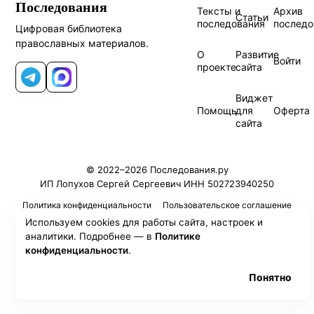
Последования
Тексты и
Архив
Статьи
последования
последо
Цифровая библиотека
православных материалов.
О
Развитие
Войти
проекте
сайта
Telegram
MAX
Виджет
Помощь
для
Оферта
сайта
© 2022–2026 Последования.ру
ИП Лопухов Сергей Сергеевич ИНН 502723940250
Политика конфиденциальности
Пользовательское соглашение
Используем cookies для работы сайта, настроек и
аналитики. Подробнее — в
Политике
конфиденциальности
.
Понятно