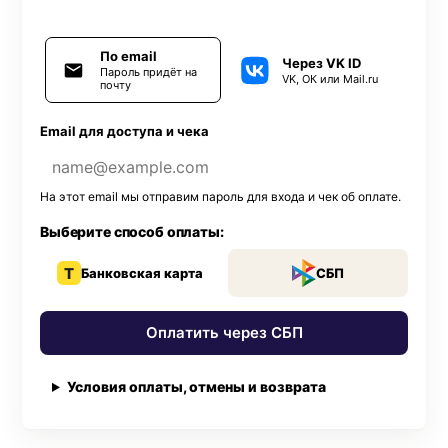
По email
Через VK ID
Пароль придёт на
VK, ОК или Mail.ru
почту
Email для доступа и чека
На этот email мы отправим пароль для входа и чек об оплате.
Выберите способ оплаты:
Подключить автопродление:
349
₽
каждый
месяц
. Отключить можно в профиле до
T
Банковская карта
СБП
следующего списания.
Оплатить через СБП
Условия оплаты, отмены и возврата