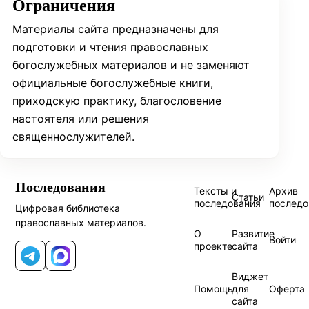
Ограничения
Материалы сайта предназначены для
подготовки и чтения православных
богослужебных материалов и не заменяют
официальные богослужебные книги,
приходскую практику, благословение
настоятеля или решения
священнослужителей.
Последования
Тексты и
Архив
Статьи
последования
последо
Цифровая библиотека
православных материалов.
О
Развитие
Войти
проекте
сайта
Telegram
MAX
Виджет
Помощь
для
Оферта
сайта