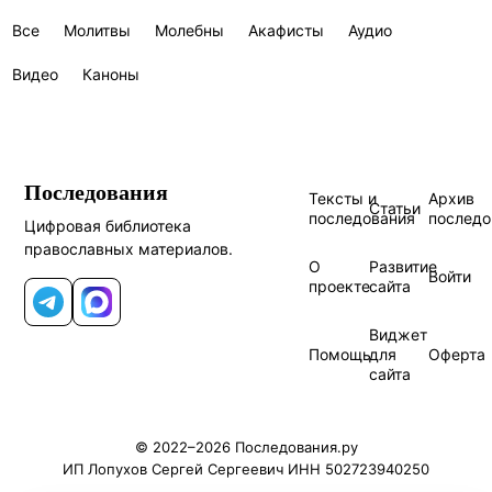
Все
Молитвы
Молебны
Акафисты
Аудио
Видео
Каноны
Последования
Тексты и
Архив
Статьи
последования
последо
Цифровая библиотека
православных материалов.
О
Развитие
Войти
проекте
сайта
Telegram
MAX
Виджет
Помощь
для
Оферта
сайта
© 2022–2026 Последования.ру
ИП Лопухов Сергей Сергеевич ИНН 502723940250