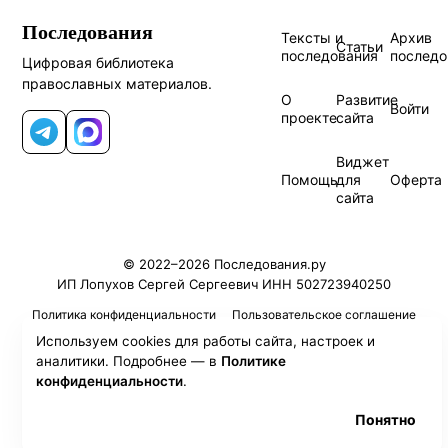
Последования
Тексты и
Архив
Статьи
последования
последо
Цифровая библиотека
православных материалов.
О
Развитие
Войти
проекте
сайта
Telegram
MAX
Виджет
Помощь
для
Оферта
сайта
© 2022–2026 Последования.ру
ИП Лопухов Сергей Сергеевич ИНН 502723940250
Политика конфиденциальности
Пользовательское соглашение
Используем cookies для работы сайта, настроек и
аналитики. Подробнее — в
Политике
конфиденциальности
.
Понятно