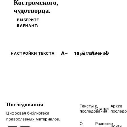
Костромского,
чудотворца.
ВЫБЕРИТЕ
ВАРИАНТ:
A−
A+
↺
Оглавление
16 px
НАСТРОЙКИ ТЕКСТА:
Последования
Тексты и
Архив
Статьи
последования
последо
Цифровая библиотека
православных материалов.
О
Развитие
Войти