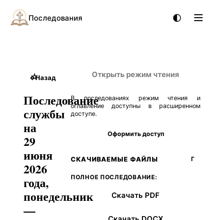
Последования
Открыть режим чтения
☆
←
Назад
Последование
В последованиях режим чтения и
оглавление доступны в расширенном
службы
доступе.
на
Оформить доступ
29
июня
СКАЧИВАЕМЫЕ ФАЙЛЫ
Г
2026
ПОЛНОЕ ПОСЛЕДОВАНИЕ:
года,
понедельник
Скачать PDF
—
Скачать DOCX