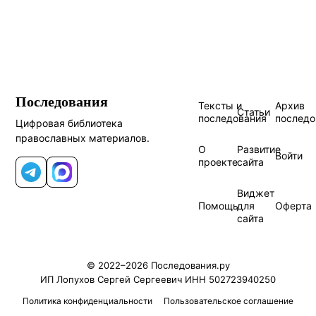
Последования
Тексты и
Архив
Статьи
последования
последо
Цифровая библиотека
православных материалов.
О
Развитие
Войти
проекте
сайта
Telegram
MAX
Виджет
Помощь
для
Оферта
сайта
© 2022–2026 Последования.ру
ИП Лопухов Сергей Сергеевич ИНН 502723940250
Политика конфиденциальности
Пользовательское соглашение