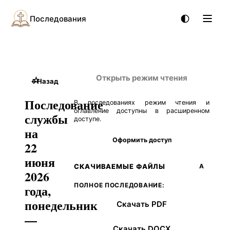
Последования
Открыть режим чтения
☆
←
Назад
Последование
В последованиях режим чтения и
оглавление доступны в расширенном
службы
доступе.
на
Оформить доступ
22
июня
СКАЧИВАЕМЫЕ ФАЙЛЫ
А
2026
ПОЛНОЕ ПОСЛЕДОВАНИЕ:
года,
понедельник
Скачать PDF
—
Скачать DOCX