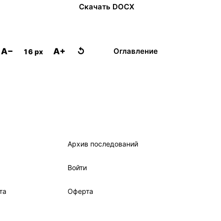
Скачать DOCX
A−
A+
↺
Оглавление
16 px
Архив последований
Войти
та
Оферта