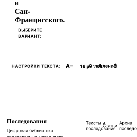
и
Сан-
Францисского.
ВЫБЕРИТЕ
ВАРИАНТ:
A−
A+
↺
Оглавление
16 px
НАСТРОЙКИ ТЕКСТА:
Последования
Тексты и
Архив
Статьи
последования
последо
Цифровая библиотека
православных материалов.