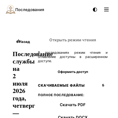
Последования
Открыть режим чтения
☆
←
Назад
Последование
В последованиях режим чтения и
оглавление доступны в расширенном
службы
доступе.
на
Оформить доступ
2
июля
СКАЧИВАЕМЫЕ ФАЙЛЫ
Б
2026
ПОЛНОЕ ПОСЛЕДОВАНИЕ:
года,
четверг
Скачать PDF
—
Скачать DOCX