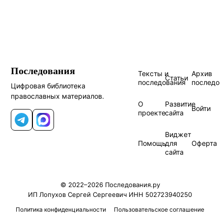
Последования
Тексты и
Архив
Статьи
последования
последо
Цифровая библиотека
православных материалов.
О
Развитие
Войти
проекте
сайта
Telegram
MAX
Виджет
Помощь
для
Оферта
сайта
© 2022–2026 Последования.ру
ИП Лопухов Сергей Сергеевич ИНН 502723940250
Политика конфиденциальности
Пользовательское соглашение