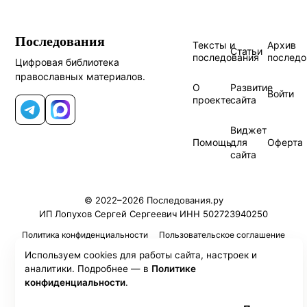
Последования
Тексты и
Архив
Статьи
последования
последо
Цифровая библиотека
православных материалов.
О
Развитие
Войти
проекте
сайта
Telegram
MAX
Виджет
Помощь
для
Оферта
сайта
© 2022–2026 Последования.ру
ИП Лопухов Сергей Сергеевич ИНН 502723940250
Политика конфиденциальности
Пользовательское соглашение
Используем cookies для работы сайта, настроек и
аналитики. Подробнее — в
Политике
конфиденциальности
.