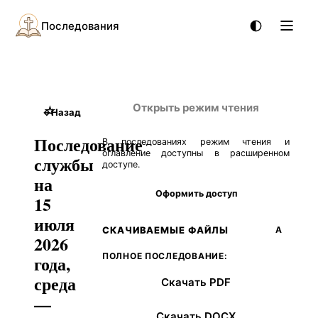
Последования
Открыть режим чтения
☆
←
Назад
Последование
В последованиях режим чтения и
оглавление доступны в расширенном
службы
доступе.
на
Оформить доступ
15
июля
СКАЧИВАЕМЫЕ ФАЙЛЫ
А
2026
ПОЛНОЕ ПОСЛЕДОВАНИЕ:
года,
среда
Скачать PDF
—
Скачать DOCX