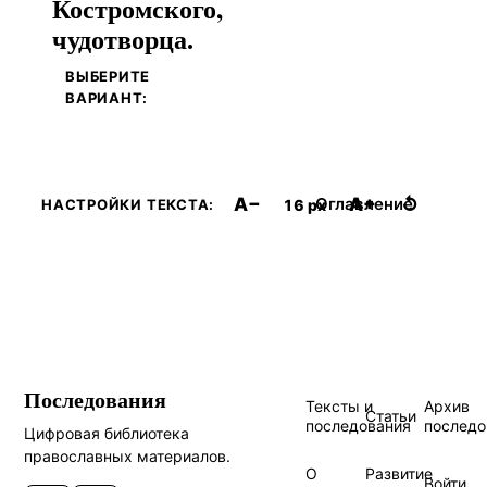
Костромского,
чудотворца.
ВЫБЕРИТЕ
ВАРИАНТ:
A−
A+
↺
Оглавление
16 px
НАСТРОЙКИ ТЕКСТА:
Последования
Тексты и
Архив
Статьи
последования
последо
Цифровая библиотека
православных материалов.
О
Развитие
Войти