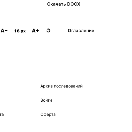
Скачать DOCX
A−
A+
↺
Оглавление
16 px
Архив последований
Войти
та
Оферта