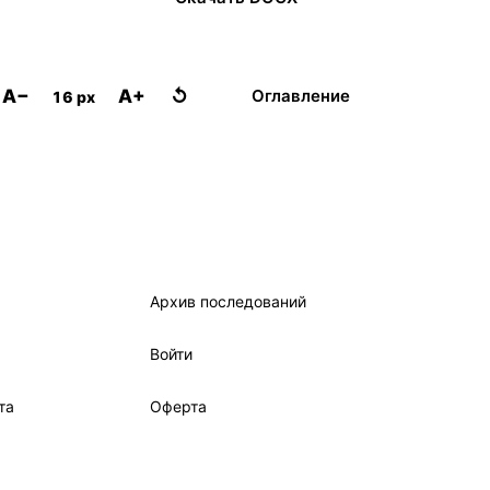
A−
A+
↺
Оглавление
16 px
Архив последований
Войти
та
Оферта