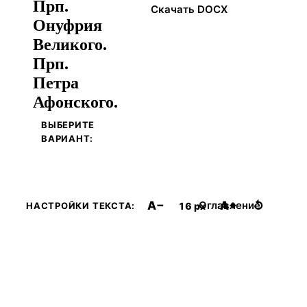
Прп.
Скачать DOCX
Онуфрия
Великого.
Прп.
Петра
Афонского.
ВЫБЕРИТЕ
ВАРИАНТ:
A−
A+
↺
Оглавление
16 px
НАСТРОЙКИ ТЕКСТА: