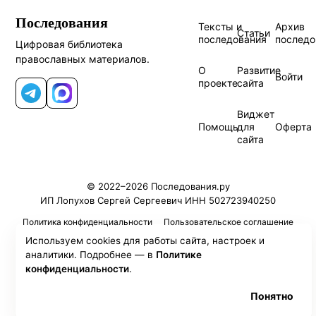
Последования
Тексты и
Архив
Статьи
последования
последо
Цифровая библиотека
православных материалов.
О
Развитие
Войти
проекте
сайта
Telegram
MAX
Виджет
Помощь
для
Оферта
сайта
© 2022–2026 Последования.ру
ИП Лопухов Сергей Сергеевич ИНН 502723940250
Политика конфиденциальности
Пользовательское соглашение
Используем cookies для работы сайта, настроек и
аналитики. Подробнее — в
Политике
конфиденциальности
.
Понятно