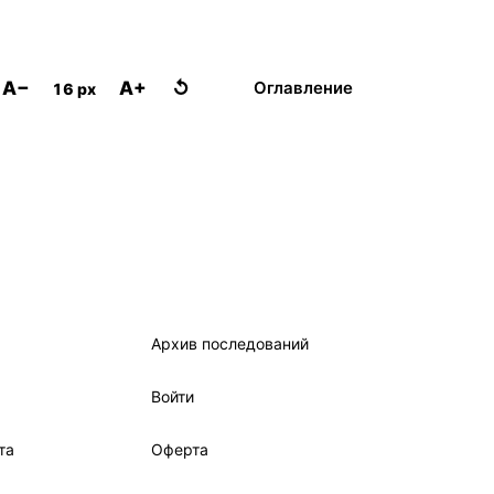
A−
A+
↺
Оглавление
16 px
Архив последований
Войти
та
Оферта