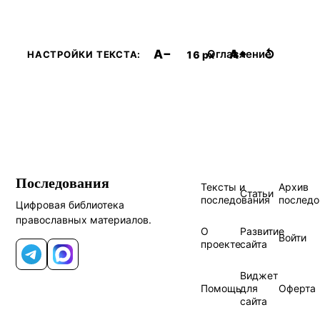
A−
A+
↺
Оглавление
16 px
НАСТРОЙКИ ТЕКСТА:
Последования
Тексты и
Архив
Статьи
последования
последо
Цифровая библиотека
православных материалов.
О
Развитие
Войти
проекте
сайта
Telegram
MAX
Виджет
Помощь
для
Оферта
сайта