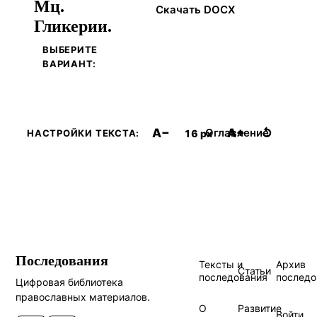
Мц.
Скачать DOCX
Гликерии.
ВЫБЕРИТЕ
ВАРИАНТ:
A−
A+
↺
Оглавление
16 px
НАСТРОЙКИ ТЕКСТА:
Последования
Тексты и
Архив
Статьи
последования
последо
Цифровая библиотека
православных материалов.
О
Развитие
Войти