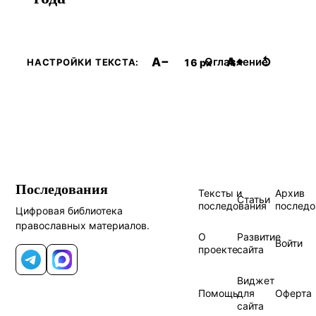
A−
A+
↺
Оглавление
16 px
НАСТРОЙКИ ТЕКСТА:
Последования
Тексты и
Архив
Статьи
последования
последо
Цифровая библиотека
православных материалов.
О
Развитие
Войти
проекте
сайта
Telegram
MAX
Виджет
Помощь
для
Оферта
сайта