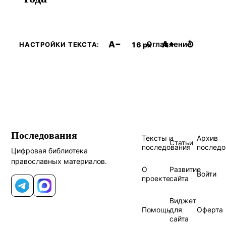
A−
A+
↺
Оглавление
16 px
НАСТРОЙКИ ТЕКСТА:
Последования
Тексты и
Архив
Статьи
последования
последо
Цифровая библиотека
православных материалов.
О
Развитие
Войти
проекте
сайта
Telegram
MAX
Виджет
Помощь
для
Оферта
сайта