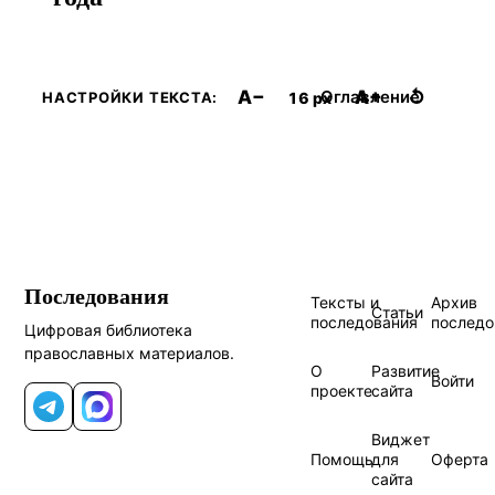
A−
A+
↺
Оглавление
16 px
НАСТРОЙКИ ТЕКСТА:
Последования
Тексты и
Архив
Статьи
последования
последо
Цифровая библиотека
православных материалов.
О
Развитие
Войти
проекте
сайта
Telegram
MAX
Виджет
Помощь
для
Оферта
сайта