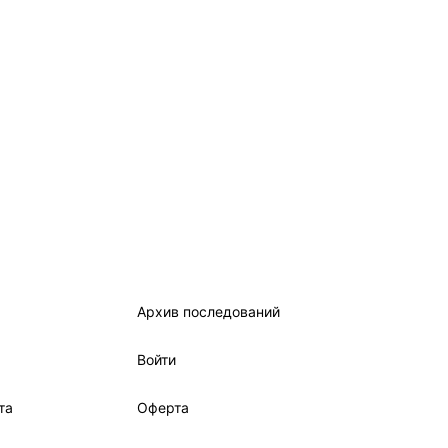
Архив последований
Войти
та
Оферта