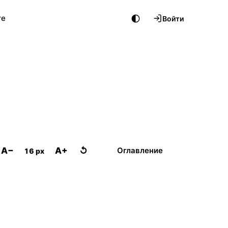
те
Войти
A−
A+
↺
Оглавление
16 px