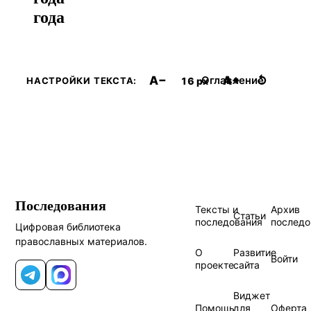
года
A−
A+
↺
Оглавление
16 px
НАСТРОЙКИ ТЕКСТА:
Последования
Тексты и
Архив
Статьи
последования
последо
Цифровая библиотека
православных материалов.
О
Развитие
Войти
проекте
сайта
Telegram
MAX
Виджет
Помощь
для
Оферта