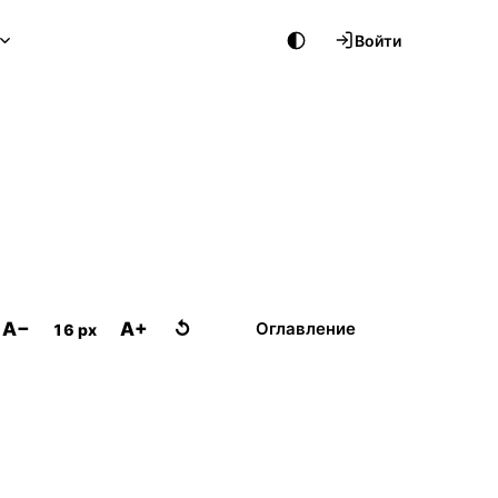
Войти
A−
A+
↺
Оглавление
16 px