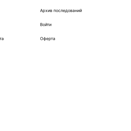
Архив последований
Войти
та
Оферта