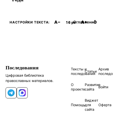
A−
A+
↺
Оглавление
16 px
НАСТРОЙКИ ТЕКСТА:
Последования
Тексты и
Архив
Статьи
последования
последо
Цифровая библиотека
православных материалов.
О
Развитие
Войти
проекте
сайта
Telegram
MAX
Виджет
Помощь
для
Оферта
сайта