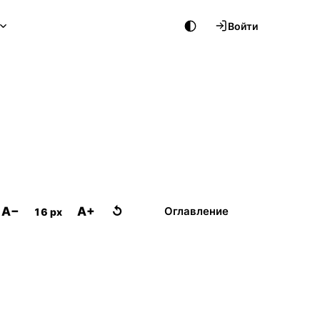
Войти
A−
A+
↺
Оглавление
16 px