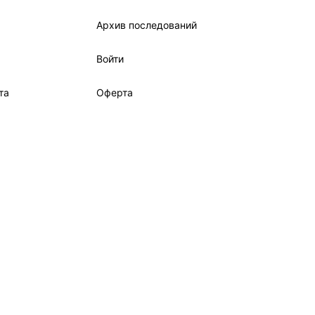
Архив последований
Войти
та
Оферта