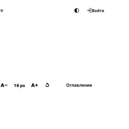
те
Войти
A−
A+
↺
Оглавление
16 px