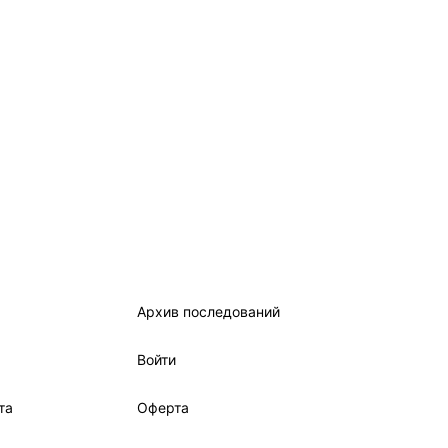
Архив последований
Войти
та
Оферта