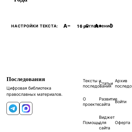
A−
A+
↺
Оглавление
16 px
НАСТРОЙКИ ТЕКСТА:
Последования
Тексты и
Архив
Статьи
последования
последо
Цифровая библиотека
православных материалов.
О
Развитие
Войти
проекте
сайта
Telegram
MAX
Виджет
Помощь
для
Оферта
сайта