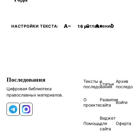
A−
A+
↺
Оглавление
16 px
НАСТРОЙКИ ТЕКСТА:
Последования
Тексты и
Архив
Статьи
последования
последо
Цифровая библиотека
православных материалов.
О
Развитие
Войти
проекте
сайта
Telegram
MAX
Виджет
Помощь
для
Оферта
сайта