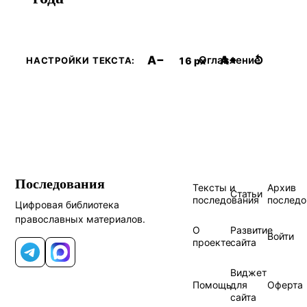
A−
A+
↺
Оглавление
16 px
НАСТРОЙКИ ТЕКСТА:
Последования
Тексты и
Архив
Статьи
последования
последо
Цифровая библиотека
православных материалов.
О
Развитие
Войти
проекте
сайта
Telegram
MAX
Виджет
Помощь
для
Оферта
сайта