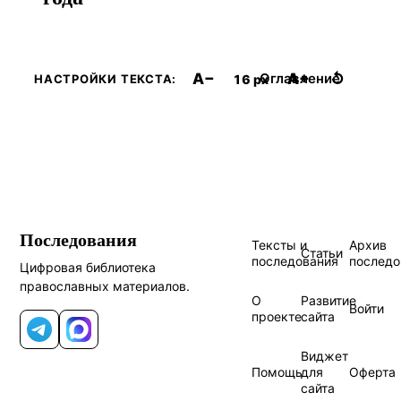
A−
A+
↺
Оглавление
16 px
НАСТРОЙКИ ТЕКСТА:
Последования
Тексты и
Архив
Статьи
последования
последо
Цифровая библиотека
православных материалов.
О
Развитие
Войти
проекте
сайта
Telegram
MAX
Виджет
Помощь
для
Оферта
сайта