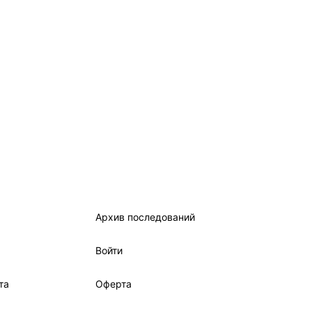
Архив последований
Войти
та
Оферта