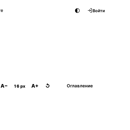
те
Войти
A−
A+
↺
Оглавление
16 px