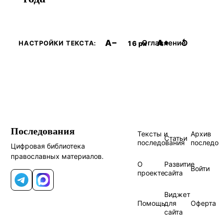
A−
A+
↺
Оглавление
16 px
НАСТРОЙКИ ТЕКСТА:
Последования
Тексты и
Архив
Статьи
последования
последо
Цифровая библиотека
православных материалов.
О
Развитие
Войти
проекте
сайта
Telegram
MAX
Виджет
Помощь
для
Оферта
сайта