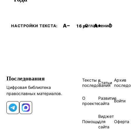
A−
A+
↺
Оглавление
16 px
НАСТРОЙКИ ТЕКСТА:
Последования
Тексты и
Архив
Статьи
последования
последо
Цифровая библиотека
православных материалов.
О
Развитие
Войти
проекте
сайта
Telegram
MAX
Виджет
Помощь
для
Оферта
сайта