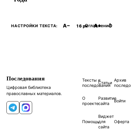
A−
A+
↺
Оглавление
16 px
НАСТРОЙКИ ТЕКСТА:
Последования
Тексты и
Архив
Статьи
последования
последо
Цифровая библиотека
православных материалов.
О
Развитие
Войти
проекте
сайта
Telegram
MAX
Виджет
Помощь
для
Оферта
сайта