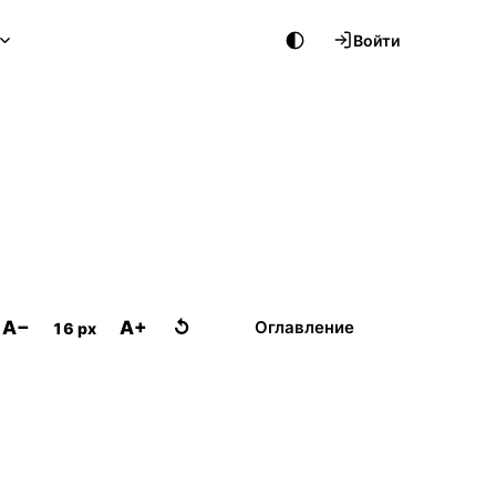
Войти
A−
A+
↺
Оглавление
16 px