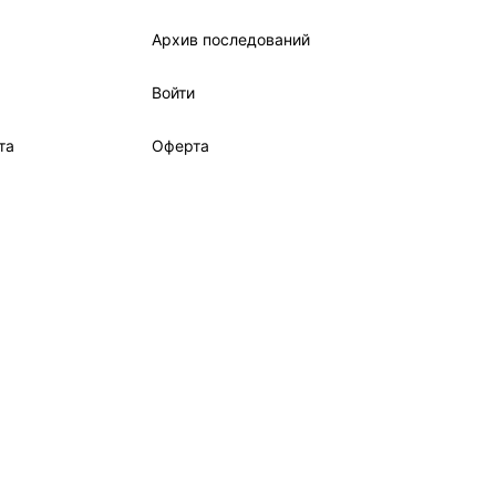
Архив последований
Войти
та
Оферта