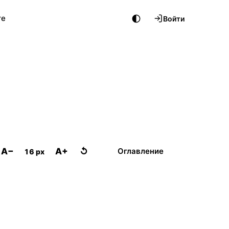
те
Войти
A−
A+
↺
Оглавление
16 px