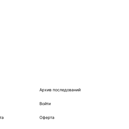
Архив последований
Войти
та
Оферта