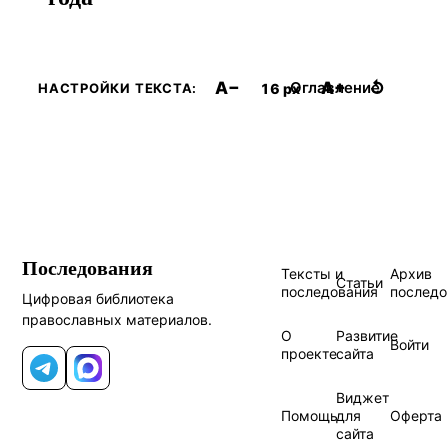
A−
A+
↺
Оглавление
16 px
НАСТРОЙКИ ТЕКСТА:
Последования
Тексты и
Архив
Статьи
последования
последо
Цифровая библиотека
православных материалов.
О
Развитие
Войти
проекте
сайта
Telegram
MAX
Виджет
Помощь
для
Оферта
сайта