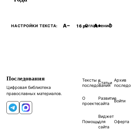
A−
A+
↺
Оглавление
16 px
НАСТРОЙКИ ТЕКСТА:
Последования
Тексты и
Архив
Статьи
последования
последо
Цифровая библиотека
православных материалов.
О
Развитие
Войти
проекте
сайта
Telegram
MAX
Виджет
Помощь
для
Оферта
сайта