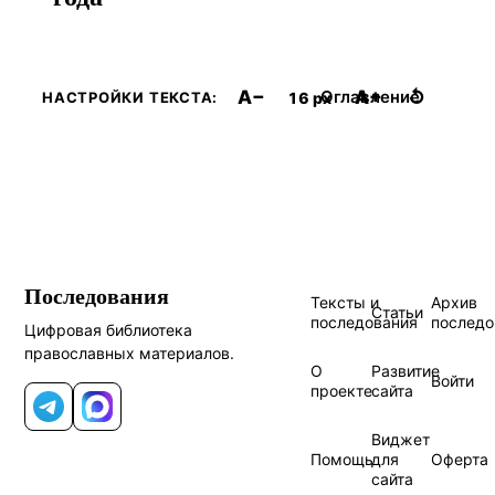
A−
A+
↺
Оглавление
16 px
НАСТРОЙКИ ТЕКСТА:
Последования
Тексты и
Архив
Статьи
последования
последо
Цифровая библиотека
православных материалов.
О
Развитие
Войти
проекте
сайта
Telegram
MAX
Виджет
Помощь
для
Оферта
сайта