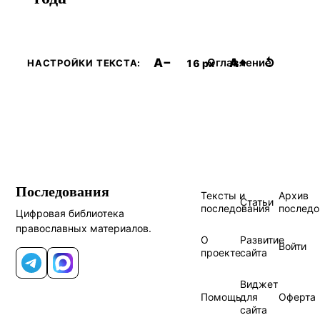
A−
A+
↺
Оглавление
16 px
НАСТРОЙКИ ТЕКСТА:
Последования
Тексты и
Архив
Статьи
последования
последо
Цифровая библиотека
православных материалов.
О
Развитие
Войти
проекте
сайта
Telegram
MAX
Виджет
Помощь
для
Оферта
сайта