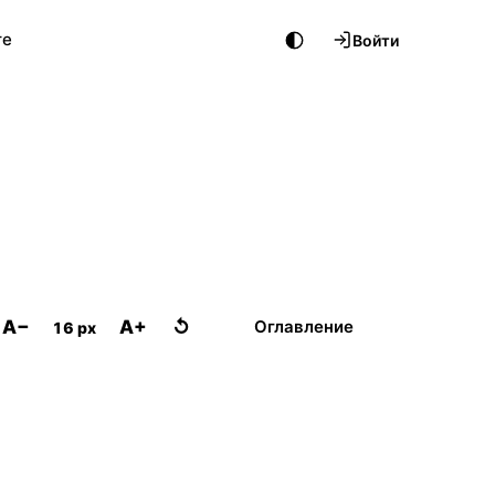
те
Войти
A−
A+
↺
Оглавление
16 px