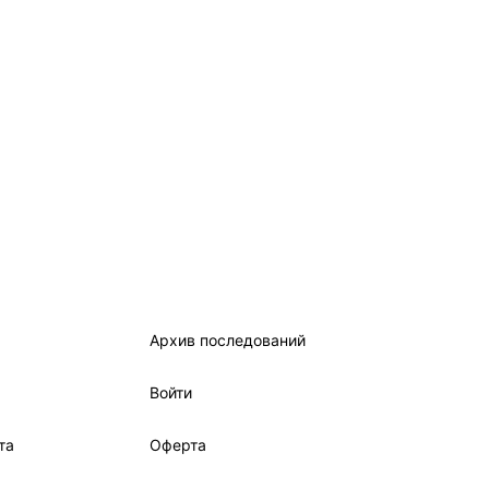
Архив последований
Войти
та
Оферта