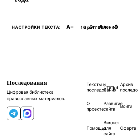
A−
A+
↺
Оглавление
16 px
НАСТРОЙКИ ТЕКСТА:
Последования
Тексты и
Архив
Статьи
последования
последо
Цифровая библиотека
православных материалов.
О
Развитие
Войти
проекте
сайта
Telegram
MAX
Виджет
Помощь
для
Оферта
сайта