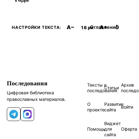
A−
A+
↺
Оглавление
16 px
НАСТРОЙКИ ТЕКСТА:
Последования
Тексты и
Архив
Статьи
последования
последо
Цифровая библиотека
православных материалов.
О
Развитие
Войти
проекте
сайта
Telegram
MAX
Виджет
Помощь
для
Оферта
сайта