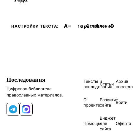
A−
A+
↺
Оглавление
16 px
НАСТРОЙКИ ТЕКСТА:
Последования
Тексты и
Архив
Статьи
последования
последо
Цифровая библиотека
православных материалов.
О
Развитие
Войти
проекте
сайта
Telegram
MAX
Виджет
Помощь
для
Оферта
сайта