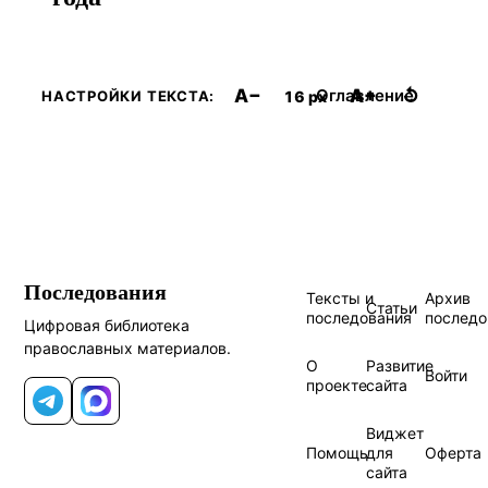
A−
A+
↺
Оглавление
16 px
НАСТРОЙКИ ТЕКСТА:
Последования
Тексты и
Архив
Статьи
последования
последо
Цифровая библиотека
православных материалов.
О
Развитие
Войти
проекте
сайта
Telegram
MAX
Виджет
Помощь
для
Оферта
сайта