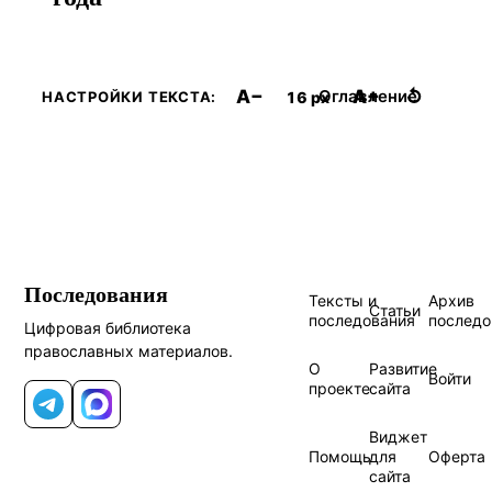
A−
A+
↺
Оглавление
16 px
НАСТРОЙКИ ТЕКСТА:
Последования
Тексты и
Архив
Статьи
последования
последо
Цифровая библиотека
православных материалов.
О
Развитие
Войти
проекте
сайта
Telegram
MAX
Виджет
Помощь
для
Оферта
сайта