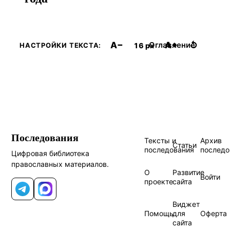
A−
A+
↺
Оглавление
16 px
НАСТРОЙКИ ТЕКСТА:
Последования
Тексты и
Архив
Статьи
последования
последо
Цифровая библиотека
православных материалов.
О
Развитие
Войти
проекте
сайта
Telegram
MAX
Виджет
Помощь
для
Оферта
сайта